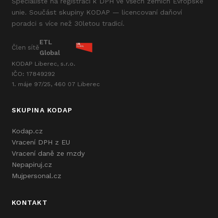
Specialisté na registraci k DPH ve všech zemích Evropské
unie. Součást skupiny KODAP — licencovaní daňoví
poradci s více než 30letou tradicí.
ETL
Člen sítě
Global
KODAP Liberec, s.r.o.
IČO: 17849292
1. máje 97/25, 460 07 Liberec
SKUPINA KODAP
Kodap.cz
Vracení DPH z EU
Vracení daně ze mzdy
Nepapiruj.cz
Mujpersonal.cz
KONTAKT