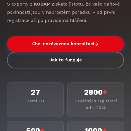
S experty z
KODAP
získáte jistotu, že vaše daňové
povinnosti jsou v naprostém pořádku – od první
registrace až po pravidelná hlášení.
Chci nezávaznou konzultaci
Jak to funguje
27
2800
+
Zemí EU
Úspěšných registrací
od r. 2014
500
+
1000
+