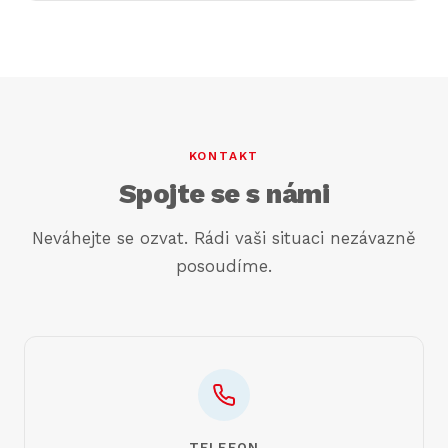
Nesplnění registrační povinnosti může vést k
dané zemi.
vysokým pokutám ze strany zahraničního
finančního úřadu, doměření DPH a úroku z
prodlení. V některých zemích hrozí i zákaz
činnosti. Proto doporučujeme řešit registraci
včas, ideálně ještě před zahájením činnosti v
KONTAKT
dané zemi.
Spojte se s námi
Neváhejte se ozvat. Rádi vaši situaci nezávazně
posoudíme.
TELEFON