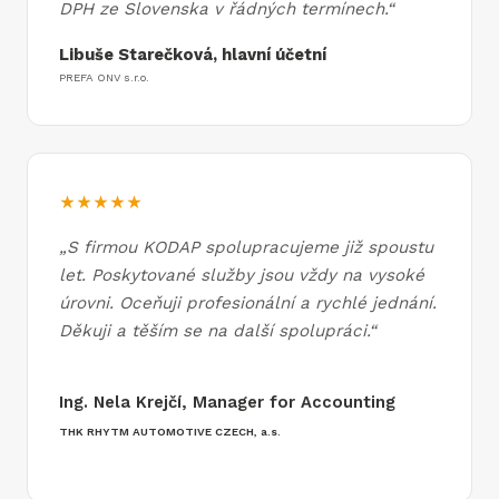
DPH ze Slovenska v řádných termínech.“
Libuše Starečková, hlavní účetní
PREFA ONV s.r.o.
★★★★★
„
S firmou KODAP spolupracujeme již spoustu
let. Poskytované služby jsou vždy na vysoké
úrovni. Oceňuji profesionální a rychlé jednání.
Děkuji a těším se na další spolupráci.
“
Ing. Nela Krejčí, Manager for Accounting
THK RHYTM AUTOMOTIVE CZECH, a.s.