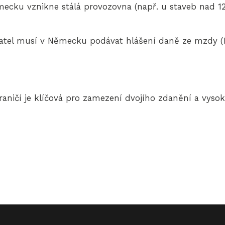
cku vznikne stálá provozovna (např. u staveb nad 12
tel musí v Německu podávat hlášení daně ze mzdy (
raničí je klíčová pro zamezení dvojího zdanění a vy