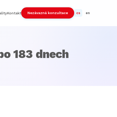
Nezávazná konzultace
lity
Kontakt
cs
en
po 183 dnech