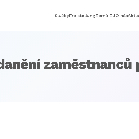
Služby
Freistellung
Země EU
O nás
Aktua
anění zaměstnanců 