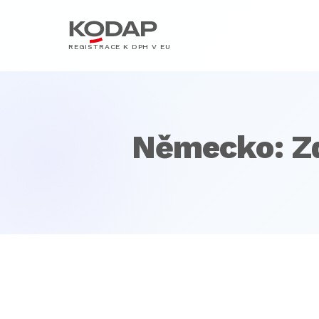
REGISTRACE K DPH V EU
Německo: Zd