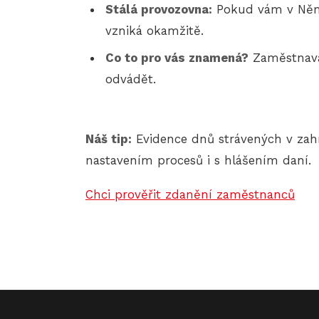
Stálá provozovna:
Pokud vám v Něme
vzniká okamžitě.
Co to pro vás znamená?
Zaměstnava
odvádět.
Náš tip:
Evidence dnů strávených v zah
nastavením procesů i s hlášením daní.
Chci prověřit zdanění zaměstnanců