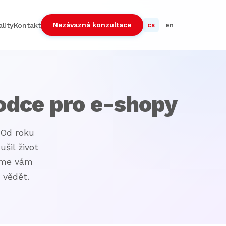
Nezávazná konzultace
lity
Kontakt
cs
en
odce pro e-shopy
 Od roku
šil život
šíme vám
 vědět.