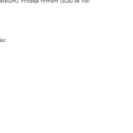
elům). Prodeje firmám (B2B) se řídí
ás: