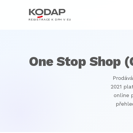
REGISTRACE K DPH V EU
One Stop Shop (
Prodává
2021 pla
online 
přehle