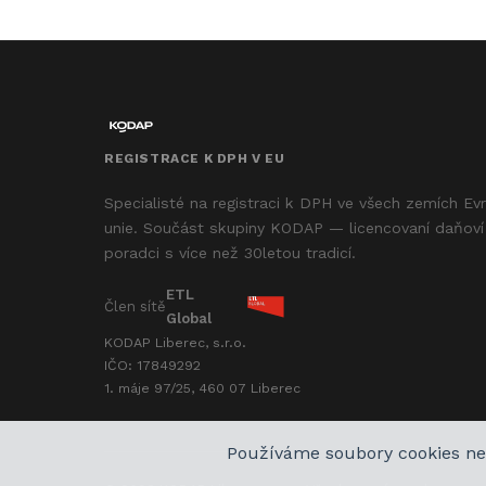
REGISTRACE K DPH V EU
Specialisté na registraci k DPH ve všech zemích Ev
unie. Součást skupiny KODAP — licencovaní daňoví
poradci s více než 30letou tradicí.
ETL
Člen sítě
Global
KODAP Liberec, s.r.o.
IČO: 17849292
1. máje 97/25, 460 07 Liberec
Používáme soubory cookies ne