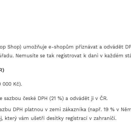
top Shop) umožňuje e-shopům přiznávat a odvádět DPH
řadu. Nemusíte se tak registrovat k dani v každém stá
R)
 000 Kč).
e sazbou české DPH (21 %) a odvádět ji v ČR.
sazbu DPH platnou v zemi zákazníka (např. 19 % v Němec
, který vám ušetří desítky registrací v zahraničí.