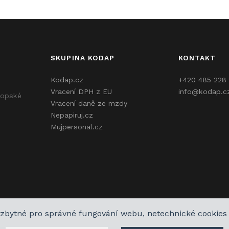
SKUPINA KODAP
KONTAKT
Kodap.cz
+420 485 228 
Vracení DPH z EU
info@kodap.c
ropské
Vracení daně ze mzdy
Nepapiruj.cz
Mujpersonal.cz
zbytné pro správné fungování webu, netechnické cookies