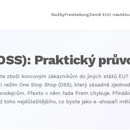
Služby
Freistellung
Země EU
O nás
Aktua
OSS): Praktický prův
te zboží koncovým zákazníkům do jiných států EU?
tí režim One Stop Shop (OSS), který zásadně zjednodu
prodejcům. Přesto v něm řada firem chybuje. Přiná
d toho nejdůležitějšího, co byste jako e-shopaři měli