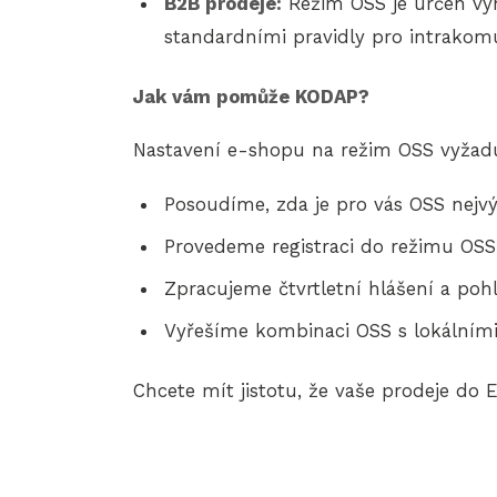
B2B prodeje:
Režim OSS je určen výh
standardními pravidly pro intrakomu
Jak vám pomůže KODAP?
Nastavení e-shopu na režim OSS vyžaduj
Posoudíme, zda je pro vás OSS nejvý
Provedeme registraci do režimu OSS
Zpracujeme čtvrtletní hlášení a poh
Vyřešíme kombinaci OSS s lokálními
Chcete mít jistotu, že vaše prodeje do