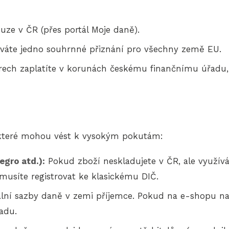
uze v ČR (přes portál Moje daně).
áváte jedno souhrnné přiznání pro všechny země EU.
rech zaplatíte v korunách českému finančnímu úřadu, 
, které mohou vést k vysokým pokutám:
egro atd.):
Pokud zboží neskladujete v ČR, ale využív
 musíte registrovat ke klasickému DIČ.
lní sazby daně v zemi příjemce. Pokud na e-shopu nast
adu.