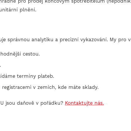
radně pro prodej koncovým spotřebitelům (nepodnikat
nitární plnění.
e správnou analytiku a precizní vykazování. My pro v
hodnější cestou.
.
lídáme termíny plateb.
 registracemi v zemích, kde máte sklady.
 EU jsou daňově v pořádku?
Kontaktujte nás.