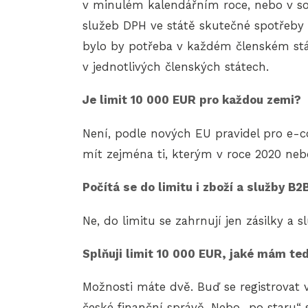
v minulém kalendářním roce, nebo v 
služeb DPH ve státě skutečné spotřeby (t
bylo by potřeba v každém členském stát
v jednotlivých členských státech.
Je limit 10 000 EUR pro každou zemi?
Není, podle nových EU pravidel pro e-
mít zejména ti, kterým v roce 2020 nebo
Počítá se do limitu i zboží a služby B2
Ne, do limitu se zahrnují jen zásilky 
Splňuji limit 10 000 EUR, jaké mám te
Možnosti máte dvě. Buď se registrovat 
české finanční správě. Nebo „po staru“ 