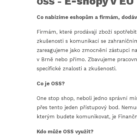
E-shopy v EU
OSS -
Co nabízíme eshopům a firmám, dodáva
Firmám, které prodávají zboží spotřeb
zkušenosti s komunikací se zahraniční
zareagujeme jako zmocnění zástupci na
v Brně nebo přímo. Zbavujeme pracovní
specifické znalosti a zkušenosti.
Co je OSS?
One stop shop, neboli jedno správní mí
přes tento jeden přístupový bod. Nemus
kterým budete komunikovat, je Finančn
Kdo může OSS využít?