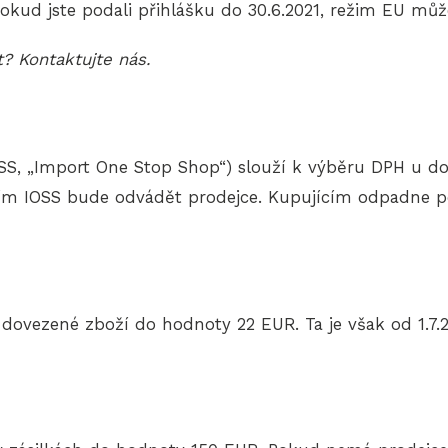
Pokud jste podali přihlášku do 30.6.2021, režim EU může
it? Kontaktujte nás.
OSS, „Import One Stop Shop“) slouží k výběru DPH u d
vím IOSS bude odvádět prodejce. Kupujícím odpadne p
 dovezené zboží do hodnoty 22 EUR. Ta je však od 1.7.2