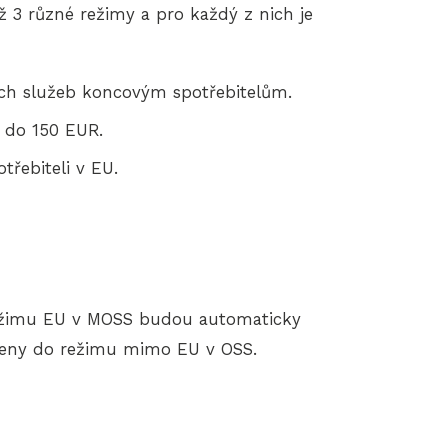
ž 3 různé režimy a pro každý z nich je
ích služeb koncovým spotřebitelům.
ě do 150 EUR.
řebiteli v EU.
 režimu EU v MOSS budou automaticky
peny do režimu mimo EU v OSS.