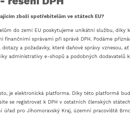
 - řešení DPH
jícím zboží spotřebitelům ve státech EU?
itelům do zemí EU poskytujeme unikátní službu, díky 
mi finančními správami při správě DPH. Podáme přizná
 dotazy a požadavky, které daňové správy vznesou, ať
ky administrativy e-shopů a podobných dodavatelů k
sto, je elektronická platforma. Díky této platformě 
íte se registrovat k DPH v ostatních členských státe
í úřad pro Jihomoravský Kraj, územní pracoviště Brno