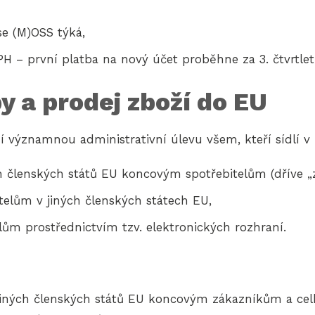
se (M)OSS týká,
H – první platba na nový účet proběhne za 3. čtvrtletí
 a prodej zboží do EU
í významnou administrativní úlevu všem, kteří sídlí v 
ch členských států EU koncovým spotřebitelům (dříve „za
telům v jiných členských státech EU,
ům prostřednictvím tzv. elektronických rozhraní.
jiných členských států EU koncovým zákazníkům a cel