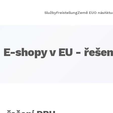
Služby
Freistellung
Země EU
O nás
Aktua
 E-shopy v EU - řeše