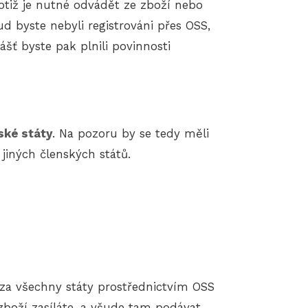
totiž je nutné odvádět ze zboží nebo
ud byste nebyli registrováni přes OSS,
šť byste pak plnili povinnosti
ské státy
. Na pozoru by se tedy měli
jiných členských států.
 za všechny státy prostřednictvím OSS
zboží zasíláte, a všude tam podávat