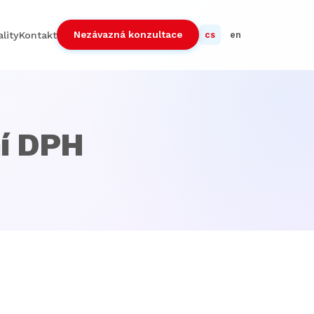
Nezávazná konzultace
lity
Kontakt
cs
en
ní DPH