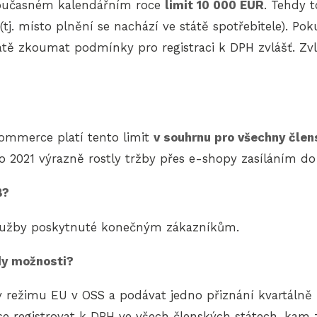
současném kalendářním roce
limit 10 000 EUR
. Tehdy 
j. místo plnění se nachází ve státě spotřebitele). Pok
ě zkoumat podmínky pro registraci k DPH zvlášť. Zvlá
commerce platí tento limit
v souhrnu pro všechny člen
 2021 výrazně rostly tržby přes e-shopy zasíláním do 
B?
a služby poskytnuté konečným zákazníkům.
dy možnosti?
v režimu EU v OSS a podávat jedno přiznání kvartálně
se registrovat k DPH ve všech členských státech, kam 