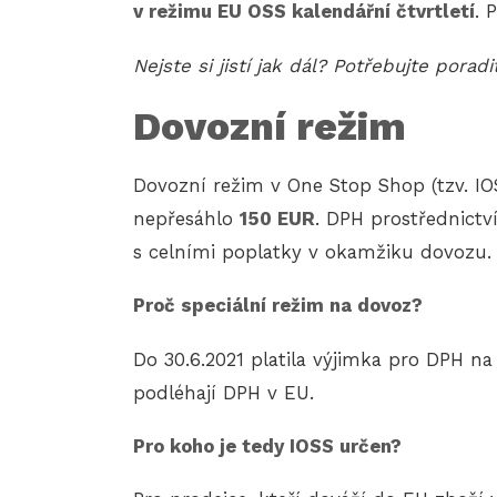
v režimu EU OSS kalendářní čtvrtletí
. 
Nejste si jistí jak dál? Potřebujte porad
Dovozní režim
Dovozní režim v One Stop Shop (tzv. I
nepřesáhlo
150 EUR
. DPH prostřednict
s celními poplatky v okamžiku dovozu.
Proč speciální režim na dovoz?
Do 30.6.2021 platila výjimka pro DPH na
podléhají DPH v EU.
Pro koho je tedy IOSS určen?