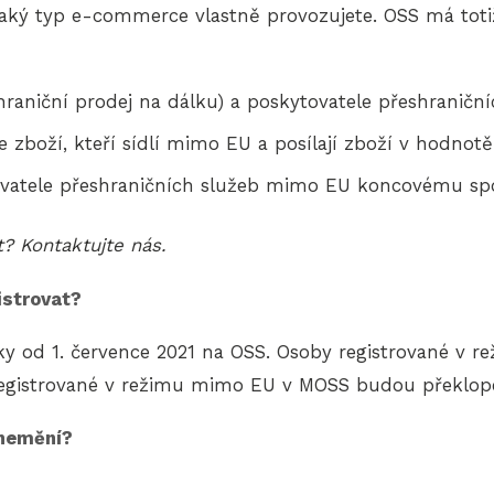
 jaký typ e-commerce vlastně provozujete. OSS má toti
raniční prodej na dálku) a poskytovatele přeshraničn
e zboží, kteří sídlí mimo EU a posílají zboží v hodnot
vatele přeshraničních služeb mimo EU koncovému spot
it? Kontaktujte nás.
istrovat?
cky od 1. července 2021 na OSS. Osoby registrované v
registrované v režimu mimo EU v MOSS budou překlo
 nemění?