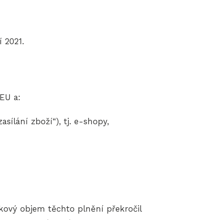
 2021.
EU a:
sílání zboží“), tj. e-shopy,
kový objem těchto plnění překročil