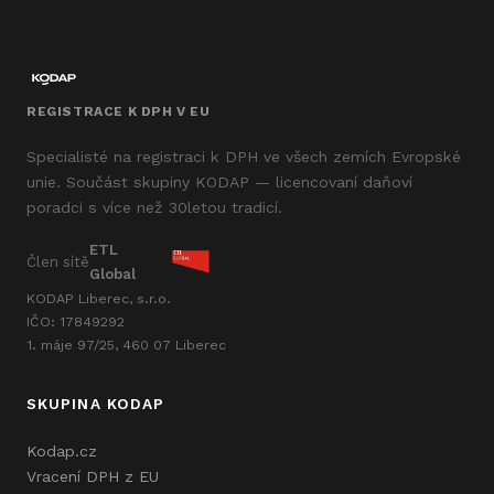
REGISTRACE K DPH V EU
Specialisté na registraci k DPH ve všech zemích Evropské
unie. Součást skupiny KODAP — licencovaní daňoví
poradci s více než 30letou tradicí.
ETL
Člen sítě
Global
KODAP Liberec, s.r.o.
IČO: 17849292
1. máje 97/25, 460 07 Liberec
SKUPINA KODAP
Kodap.cz
Vracení DPH z EU