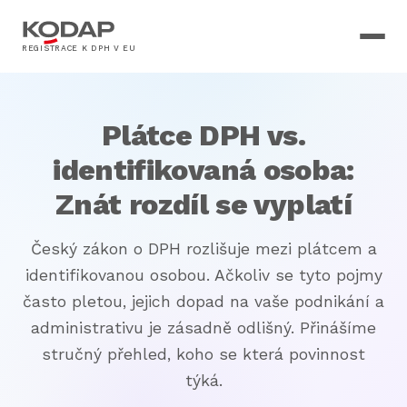
REGISTRACE K DPH V EU
Plátce DPH vs.
identifikovaná osoba:
Znát rozdíl se vyplatí
Český zákon o DPH rozlišuje mezi plátcem a
identifikovanou osobou. Ačkoliv se tyto pojmy
často pletou, jejich dopad na vaše podnikání a
administrativu je zásadně odlišný. Přinášíme
stručný přehled, koho se která povinnost
týká.