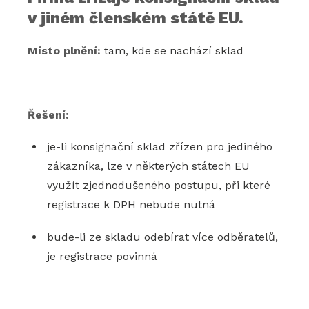
v jiném členském státě EU.
Místo plnění:
tam, kde se nachází sklad
Řešení:
je-li konsignační sklad zřízen pro jediného
zákazníka, lze v některých státech EU
využít zjednodušeného postupu, při které
registrace k DPH nebude nutná
bude-li ze skladu odebírat více odběratelů,
je registrace povinná
Registrovat se k DPH V EU: konsignační sklad