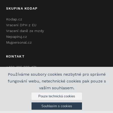
SKUPINA KODAP
Kodap.cz
Vracení DPH z EU
Vracení daně ze mzdy
Nepapiruj.cz
Mujpersonal.cz
KONTAKT
+420 485 228 471
info@kodap.cz
Používáme soubory cookies nezbytné pro správné
fungování webu, netechnické cookies pak pouze s
vaším souhlasem.
Pouze technická cookies
© 2026 KODAP Liberec, s.r.o. Všechna práva vyhrazena.
Ochrana osobních údajů
Souhlasím s cookies