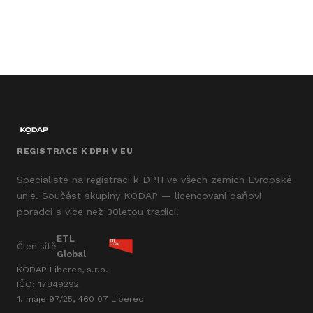
REGISTRACE K DPH V EU
Specialisté na registraci k DPH ve všech zemích Evropské
unie. Součást skupiny KODAP — licencovaní daňoví
poradci s více než 30letou tradicí.
ETL
Člen sítě
Global
KODAP Liberec, s.r.o.
IČO: 17849292
1. máje 97/25, 460 07 Liberec