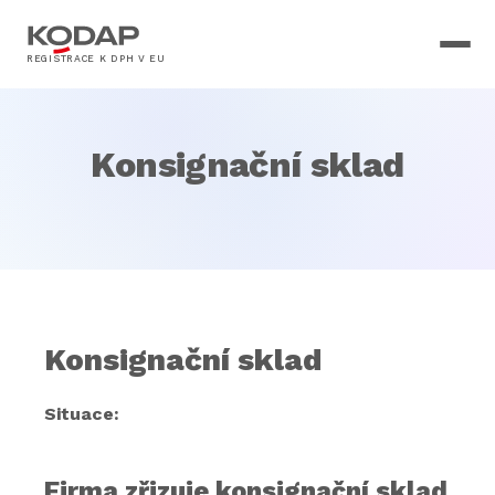
REGISTRACE K DPH V EU
Konsignační sklad
Konsignační sklad
Situace:
Firma zřizuje konsignační sklad