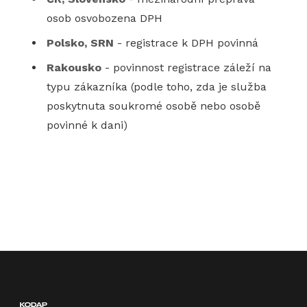
osob osvobozena DPH
Polsko, SRN
- registrace k DPH povinná
Rakousko
- povinnost registrace záleží na
typu zákazníka (podle toho, zda je služba
poskytnuta soukromé osobě nebo osobě
povinné k dani)
Registrovat se k DPH V EU: mezinárodní přeprav