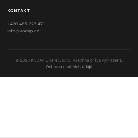
KONTAKT
+420 485 228 471
info@kodap.cz
© 2026 KODAP Liberec, s.r.o. Všechna práva vyhrazena.
Ochrana osobních údajů