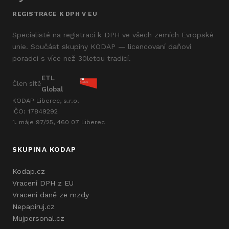
REGISTRACE K DPH V EU
Specialisté na registraci k DPH ve všech zemích Evropské
unie. Součást skupiny KODAP — licencovaní daňoví
poradci s více než 30letou tradicí.
ETL
Člen sítě
Global
KODAP Liberec, s.r.o.
IČO: 17849292
1. máje 97/25, 460 07 Liberec
SKUPINA KODAP
Kodap.cz
Vracení DPH z EU
Vracení daně ze mzdy
Nepapiruj.cz
Mujpersonal.cz