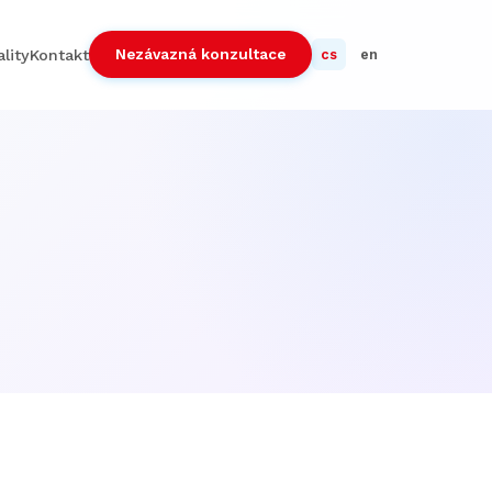
Nezávazná konzultace
lity
Kontakt
cs
en