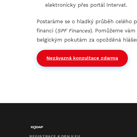
elektronicky přes portál Intervat.
Postaráme se o hladký průběh celého p
financí (
SPF Finances
). Pomůžeme vám s
belgickým pokutám za opožděná hlášen
Nezávazná konzultace zdarma
REGISTRACE K DPH V EU