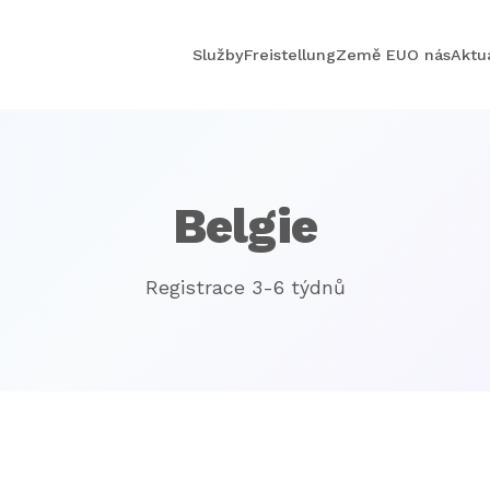
Služby
Freistellung
Země EU
O nás
Aktua
Belgie
Registrace 3-6 týdnů