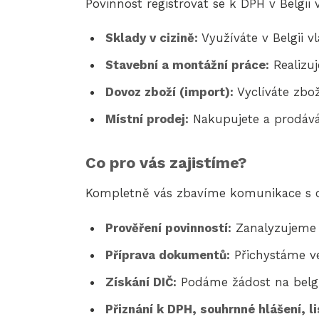
Povinnost registrovat se k DPH v Belgii 
Sklady v cizině:
Využíváte v Belgii v
Stavební a montážní práce:
Realizuj
Dovoz zboží (import):
Vyclíváte zbo
Místní prodej:
Nakupujete a prodávát
Co pro vás zajistíme?
Kompletně vás zbavíme komunikace s ci
Prověření povinností:
Zanalyzujeme v
Příprava dokumentů:
Přichystáme ve
Získání DIČ:
Podáme žádost na belgic
Přiznání k DPH, souhrnné hlášení, li