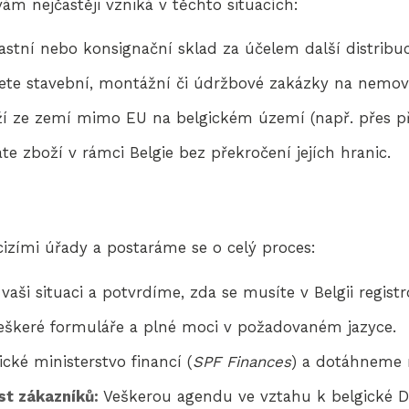
vám nejčastěji vzniká v těchto situacích:
lastní nebo konsignační sklad za účelem další distrib
ete stavební, montážní či údržbové zakázky na nemovi
ží ze zemí mimo EU na belgickém území (např. přes př
e zboží v rámci Belgie bez překročení jejích hranic.
zími úřady a postaráme se o celý proces:
aši situaci a potvrdíme, zda se musíte v Belgii registr
škeré formuláře a plné moci v požadovaném jazyce.
ké ministerstvo financí (
SPF Finances
) a dotáhneme r
st zákazníků:
Veškerou agendu ve vztahu k belgické D