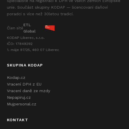
Specialisté na registraci k DPH ve všech zemích Evropské
unie. Součást skupiny KODAP — licencovaní daňoví
poradci s více než 30letou tradicí.
ETL
Člen sítě
Global
KODAP Liberec, s.r.o.
IČO: 17849292
1. máje 97/25, 460 07 Liberec
SKUPINA KODAP
Kodap.cz
Vracení DPH z EU
Vracení daně ze mzdy
Nepapiruj.cz
Mujpersonal.cz
KONTAKT