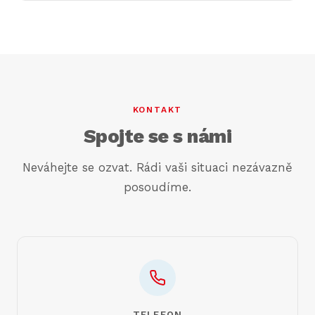
Nesplnění registrační povinnosti může vést k
dané zemi.
vysokým pokutám ze strany zahraničního
finančního úřadu, doměření DPH a úroku z
prodlení. V některých zemích hrozí i zákaz
činnosti. Proto doporučujeme řešit registraci
včas, ideálně ještě před zahájením činnosti v
KONTAKT
dané zemi.
Spojte se s námi
Neváhejte se ozvat. Rádi vaši situaci nezávazně
posoudíme.
TELEFON